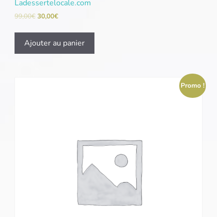
Ladessertelocale.com
99,00
€
30,00
€
Ajouter au panier
Promo !