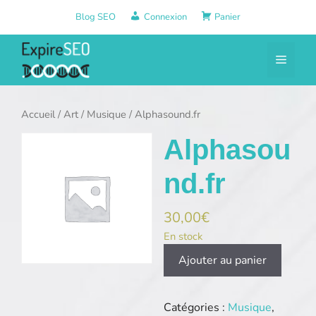
Aller
Blog SEO
Connexion
Panier
au
contenu
Menu
Accueil
/
Art
/
Musique
/ Alphasound.fr
Alphasou
nd.fr
30,00
€
En stock
quantité
Ajouter au panier
de
Alphasound.fr
Catégories :
Musique
,