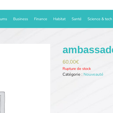
iums
Business
Finance
Habitat
Santé
Science & tech
ambassade
60,00
€
Rupture de stock
Catégorie :
Nouveauté