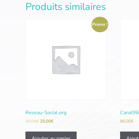
Produits similaires
Promo !
Reseau-Social.org
Canal96
60,00
€
20,00
€
86,00
€
Ajouter au panier
Ajout