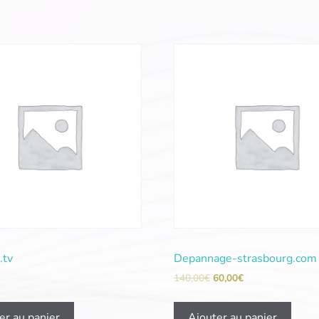
.tv
Depannage-strasbourg.com
140,00
€
60,00
€
er au panier
Ajouter au panier