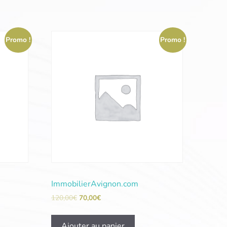
Promo !
Promo !
ImmobilierAvignon.com
120,00
€
70,00
€
Ajouter au panier