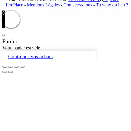
1erePlace
-
Mentions Légales
-
Contactez-nous
-
Tu veux du lien ?
0
0
Panier
Votre panier est vide
Continuer vos achats