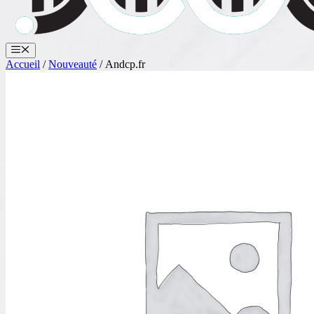
Menu
Accueil
/
Nouveauté
/ Andcp.fr