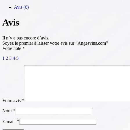
Avis (0)
Avis
Il n’y a pas encore d’avis.
Soyez le premier à laisser votre avis sur “Angesvins.com”
Votre note
*
1
2
3
4
5
Votre avis
*
Nom
*
E-mail
*