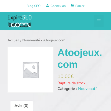
Aller
Blog SEO
Connexion
Panier
au
contenu
Menu
Accueil
/
Nouveauté
/ Atoojeux.com
Atoojeux.
com
10,00
€
Rupture de stock
Catégorie :
Nouveauté
Avis (0)