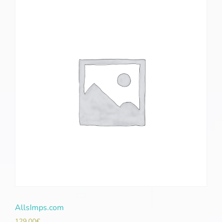
AllsImps.com
129,00
€