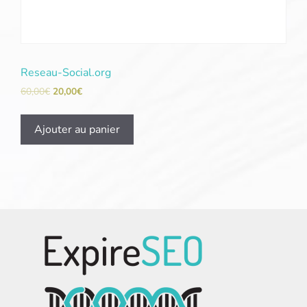
Reseau-Social.org
60,00
€
20,00
€
Ajouter au panier