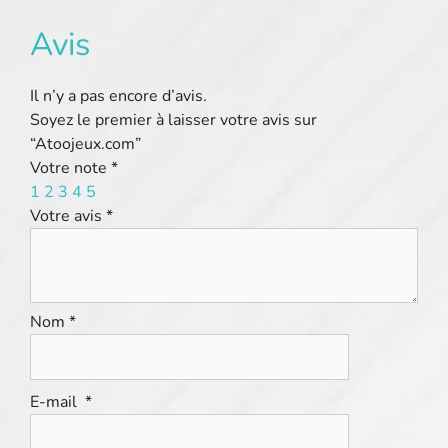
Avis
Il n’y a pas encore d’avis.
Soyez le premier à laisser votre avis sur
“Atoojeux.com”
Votre note
*
1
2
3
4
5
Votre avis
*
Nom
*
E-mail
*