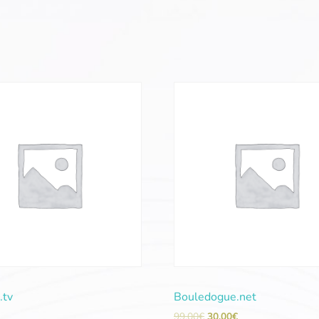
.tv
Bouledogue.net
99,00
€
30,00
€