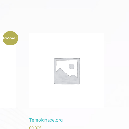
Promo !
Temoignage.org
60,00
€