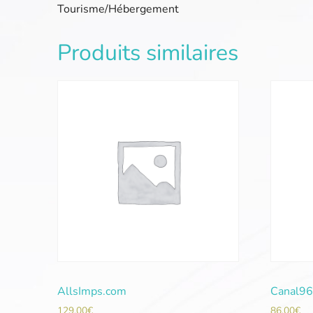
Tourisme/Hébergement
Produits similaires
AllsImps.com
Canal96
129,00
€
86,00
€