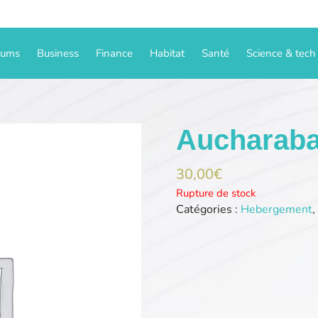
iums
Business
Finance
Habitat
Santé
Science & tech
Aucharab
30,00
€
Rupture de stock
Catégories :
Hebergement
,