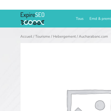
Aller
au
contenu
Tous
Emd & prem
Accueil
/
Tourisme
/
Hebergement
/ Aucharabanc.com