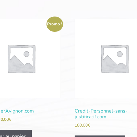
Promo !
ierAvignon.com
Credit-Personnel-sans-
justificatif.com
70,00
€
180,00
€
er au panier