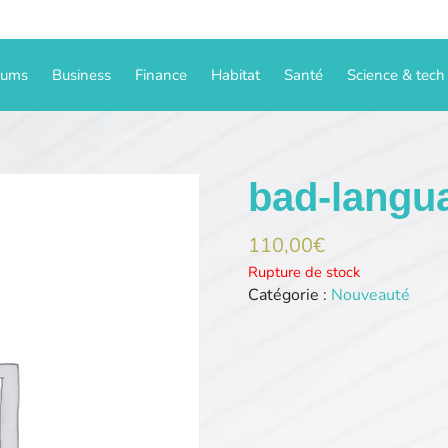
iums
Business
Finance
Habitat
Santé
Science & tech
bad-langu
110,00
€
Rupture de stock
Catégorie :
Nouveauté