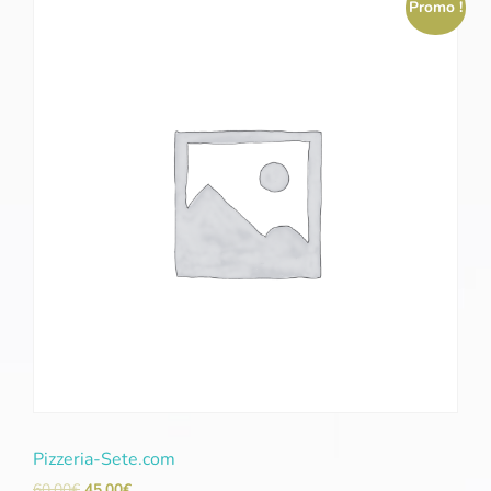
Promo !
Pizzeria-Sete.com
60,00
€
45,00
€