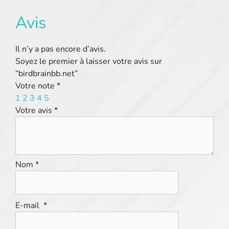
Avis
Il n’y a pas encore d’avis.
Soyez le premier à laisser votre avis sur
“birdbrainbb.net”
Votre note
*
1
2
3
4
5
Votre avis
*
Nom
*
E-mail
*