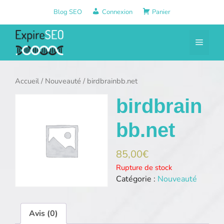
Aller
Blog SEO
Connexion
Panier
au
contenu
Menu
Accueil
/
Nouveauté
/ birdbrainbb.net
birdbrain
bb.net
85,00
€
Rupture de stock
Catégorie :
Nouveauté
Avis (0)