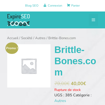
Aller
Blog SEO
Connexion
Panier
au
contenu
Menu
Accueil
/
Société
/
Autres
/ Brittle-Bones.com
Brittle-
Promo !
Bones.co
m
79,00
€
40,00
€
Rupture de stock
UGS :
385
Catégorie :
Autres