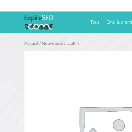
Aller
au
contenu
Tous
Emd & prem
Accueil
/
Nouveauté
/ ccall.fr