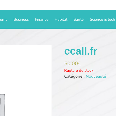
iums
Business
Finance
Habitat
Santé
Science & tech
ccall.fr
50,00
€
Rupture de stock
Catégorie :
Nouveauté