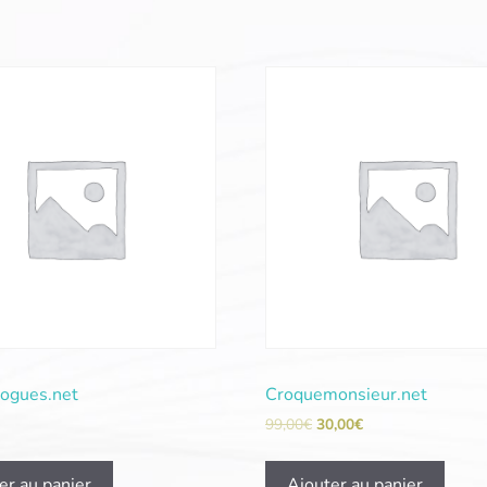
logues.net
Croquemonsieur.net
99,00
€
30,00
€
er au panier
Ajouter au panier