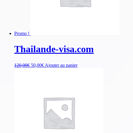
Promo !
Thailande-visa.com
120,00
€
50,00
€
Ajouter au panier