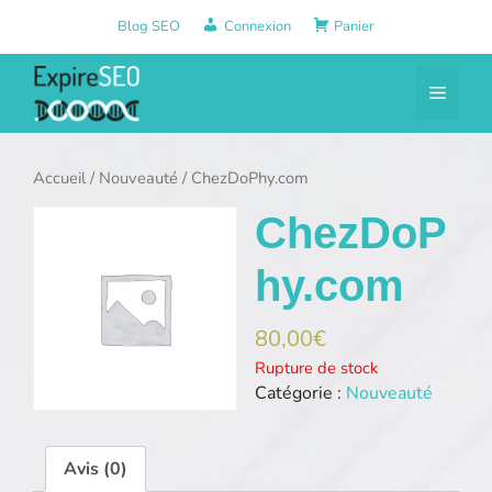
Aller
Blog SEO
Connexion
Panier
au
contenu
Menu
Accueil
/
Nouveauté
/ ChezDoPhy.com
ChezDoP
hy.com
80,00
€
Rupture de stock
Catégorie :
Nouveauté
Avis (0)