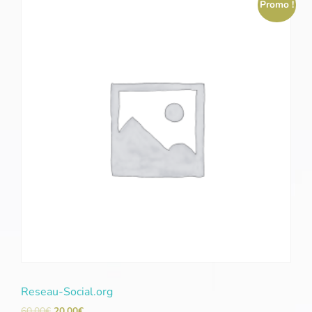
Promo !
Reseau-Social.org
60,00
€
20,00
€