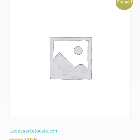
Promo !
Ladessertelocale.com
99,00
€
30,00
€