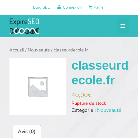
Aller
Blog SEO
Connexion
Panier
au
contenu
Menu
Accueil
/
Nouveauté
/ classeurdecole.fr
classeurd
ecole.fr
40,00
€
Rupture de stock
Catégorie :
Nouveauté
Avis (0)