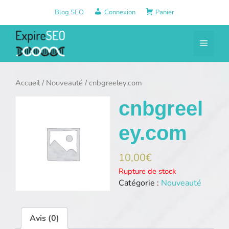
Aller
Blog SEO
Connexion
Panier
au
contenu
Menu
Accueil
/
Nouveauté
/ cnbgreeley.com
cnbgreel
ey.com
10,00
€
Rupture de stock
Catégorie :
Nouveauté
Avis (0)