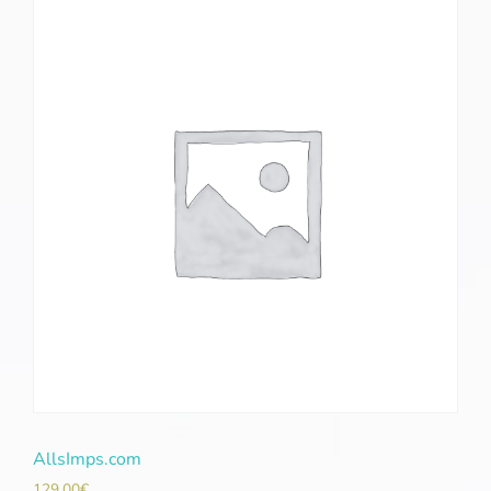
AllsImps.com
129,00
€