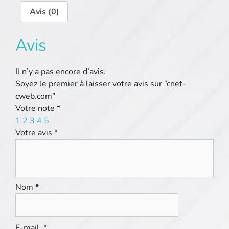
Avis (0)
Avis
Il n’y a pas encore d’avis.
Soyez le premier à laisser votre avis sur “cnet-
cweb.com”
Votre note
*
1
2
3
4
5
Votre avis
*
Nom
*
E-mail
*