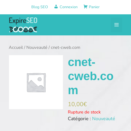
Aller
Blog SEO
Connexion
Panier
au
contenu
Menu
Accueil
/
Nouveauté
/ cnet-cweb.com
cnet-
cweb.co
m
10,00
€
Rupture de stock
Catégorie :
Nouveauté