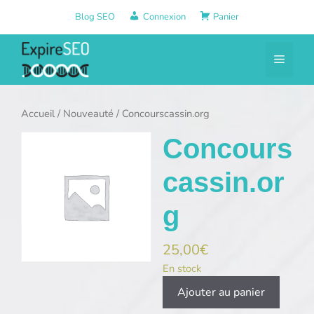
Aller
Blog SEO
Connexion
Panier
au
contenu
Menu
Accueil
/
Nouveauté
/ Concourscassin.org
Concours
cassin.or
g
25,00
€
En stock
quantité
Ajouter au panier
de