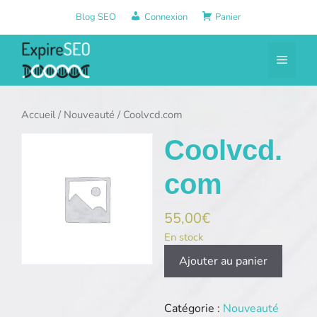
Aller
Blog SEO
Connexion
Panier
au
contenu
Menu
Accueil
/
Nouveauté
/ Coolvcd.com
Coolvcd.
com
55,00
€
En stock
quantité
Ajouter au panier
de
Coolvcd.com
Catégorie :
Nouveauté