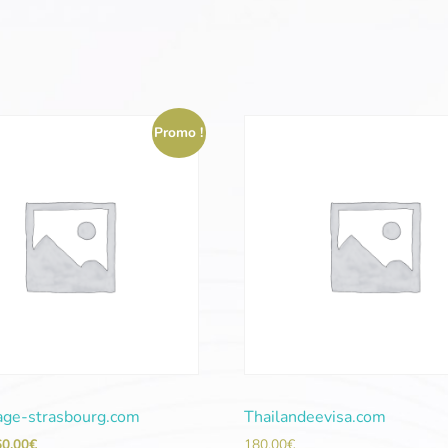
Promo !
ge-strasbourg.com
Thailandeevisa.com
60,00
€
180,00
€