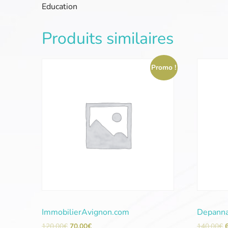
Education
Produits similaires
Promo !
ImmobilierAvignon.com
Depanna
120,00
€
70,00
€
140,00
€