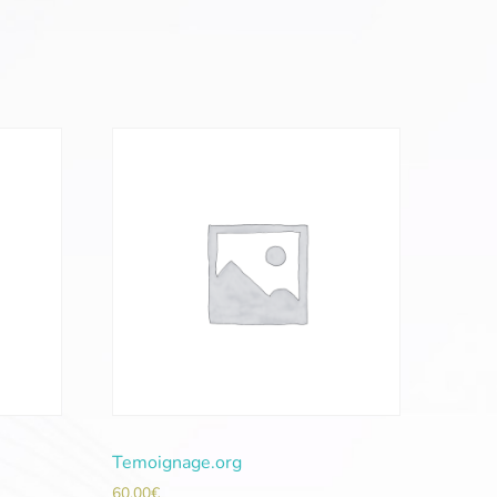
Temoignage.org
60,00
€