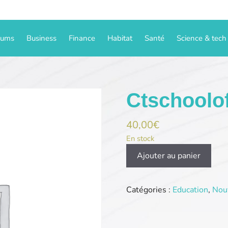
iums
Business
Finance
Habitat
Santé
Science & tech
Ctschoolo
40,00
€
En stock
quantité
Ajouter au panier
de
Ctschoolofelectronics.com
Catégories :
Education
,
Nou