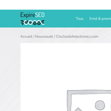
Aller
au
contenu
Tous
Emd & prem
Accueil
/
Nouveauté
/ Ctschoolofelectronics.com