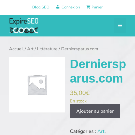
Aller
Blog SEO
Connexion
Panier
au
contenu
Menu
Accueil
/
Art
/
Littérature
/ Derniersparus.com
Derniersp
arus.com
35,00
€
En stock
quantité
Ajouter au panier
de
Derniersparus.com
Catégories :
Art
,