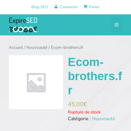
Aller
Blog SEO
Connexion
Panier
au
contenu
Menu
Accueil
/
Nouveauté
/ Ecom-brothers.fr
Ecom-
brothers.f
r
45,00
€
Rupture de stock
Catégorie :
Nouveauté