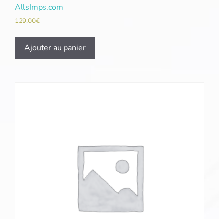
AllsImps.com
129,00
€
Ajouter au panier