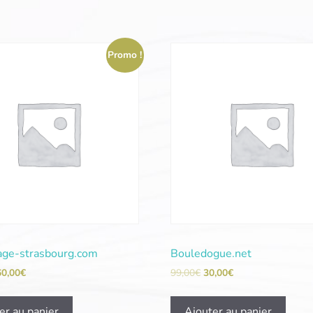
Promo !
ge-strasbourg.com
Bouledogue.net
60,00
€
99,00
€
30,00
€
er au panier
Ajouter au panier