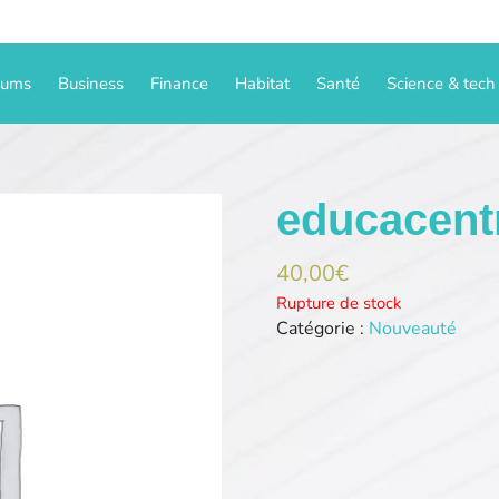
iums
Business
Finance
Habitat
Santé
Science & tech
educacent
40,00
€
Rupture de stock
Catégorie :
Nouveauté