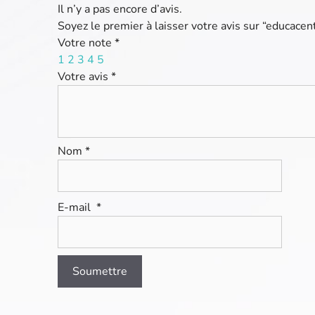
Il n’y a pas encore d’avis.
Soyez le premier à laisser votre avis sur “educacen
Votre note
*
1
2
3
4
5
Votre avis
*
Nom
*
E-mail
*