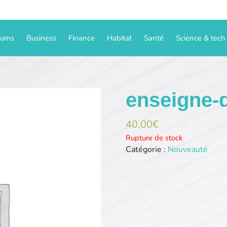
iums
Business
Finance
Habitat
Santé
Science & tech
enseigne-
40,00
€
Rupture de stock
Catégorie :
Nouveauté