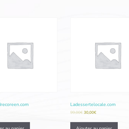
recoreen.com
Ladessertelocale.com
99,00
€
30,00
€
er au panier
Ajouter au panier