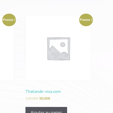
Promo !
Promo !
Thailande-visa.com
120,00
€
50,00
€
Ajouter au panier