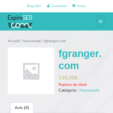
Aller
Blog SEO
Connexion
Panier
au
contenu
Menu
Accueil
/
Nouveauté
/ fgranger.com
fgranger.
com
135,00
€
Rupture de stock
Catégorie :
Nouveauté
Avis (0)