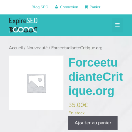
Aller
Blog SEO
Connexion
Panier
au
contenu
Menu
Accueil
/
Nouveauté
/ ForceetudianteCritique.org
Forceetu
dianteCrit
ique.org
35,00
€
En stock
quantité
Ajouter au panier
de