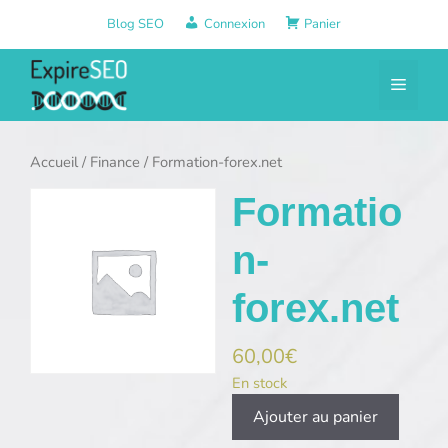
Aller
Blog SEO
Connexion
Panier
au
contenu
Menu
Accueil
/
Finance
/ Formation-forex.net
Formatio
n-
forex.net
60,00
€
En stock
quantité
Ajouter au panier
de