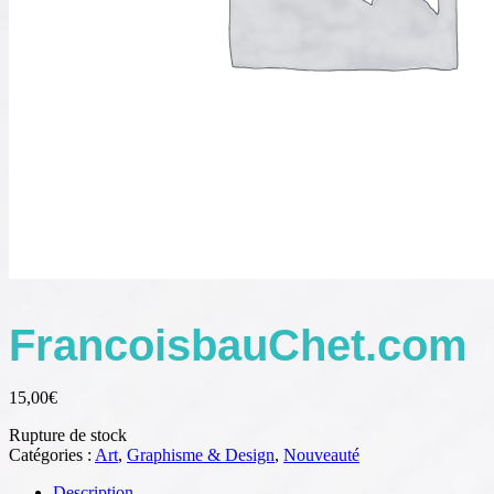
FrancoisbauChet.com
15,00
€
Rupture de stock
Catégories :
Art
,
Graphisme & Design
,
Nouveauté
Description