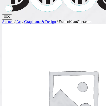
Menu
Accueil
/
Art
/
Graphisme & Design
/ FrancoisbauChet.com