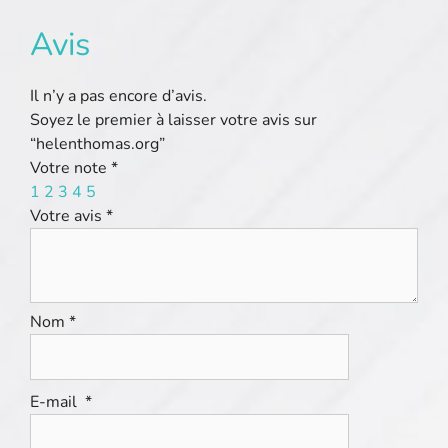
Avis
Il n’y a pas encore d’avis.
Soyez le premier à laisser votre avis sur
“helenthomas.org”
Votre note
*
1
2
3
4
5
Votre avis
*
Nom
*
E-mail
*