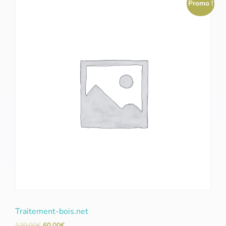
Promo !
Traitement-bois.net
120,00
€
60,00
€