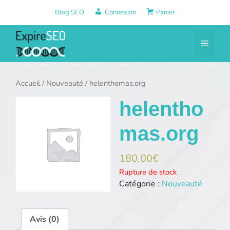
Aller
Blog SEO
Connexion
Panier
au
contenu
Menu
Accueil
/
Nouveauté
/ helenthomas.org
helentho
mas.org
180,00
€
Rupture de stock
Catégorie :
Nouveauté
Avis (0)