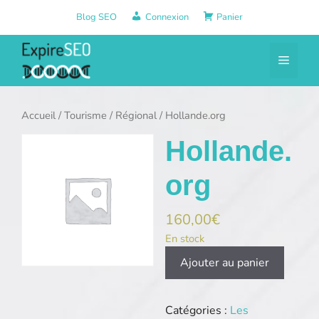
Aller
Blog SEO
Connexion
Panier
au
contenu
Menu
Accueil
/
Tourisme
/
Régional
/ Hollande.org
Hollande.
org
160,00
€
En stock
quantité
Ajouter au panier
de
Hollande.org
Catégories :
Les