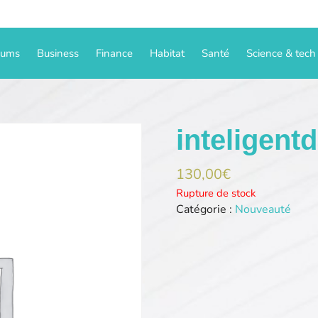
iums
Business
Finance
Habitat
Santé
Science & tech
inteligent
130,00
€
Rupture de stock
Catégorie :
Nouveauté