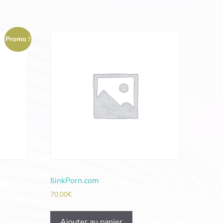
Promo !
IlinkPorn.com
70,00
€
Ajouter au panier