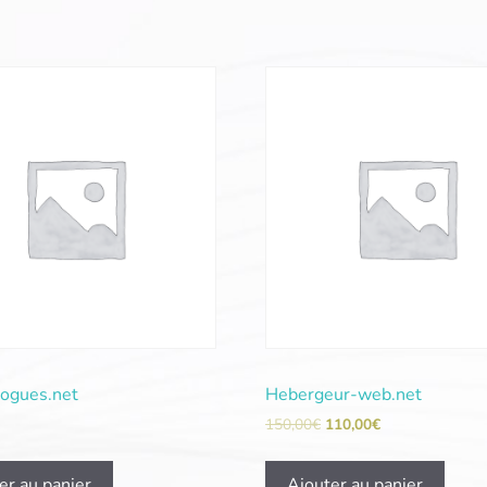
logues.net
Hebergeur-web.net
150,00
€
110,00
€
er au panier
Ajouter au panier