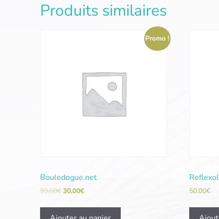
Produits similaires
Promo !
Bouledogue.net
Reflexo
99,00
€
30,00
€
50,00
€
Ajouter au panier
Ajout