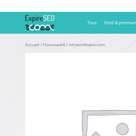
Aller
au
contenu
Tous
Emd & premiu
Accueil
/
Nouveauté
/ intraordinaire.com