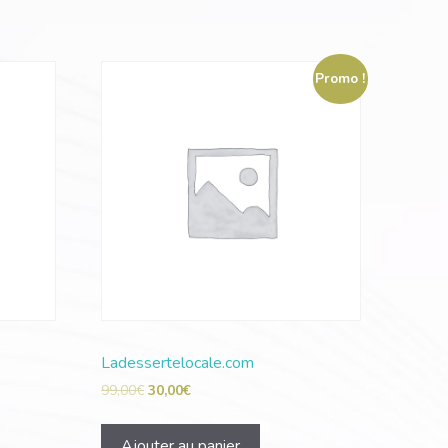
Promo !
Ladessertelocale.com
99,00
€
30,00
€
Ajouter au panier