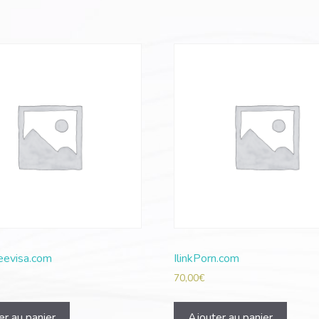
eevisa.com
IlinkPorn.com
70,00
€
er au panier
Ajouter au panier