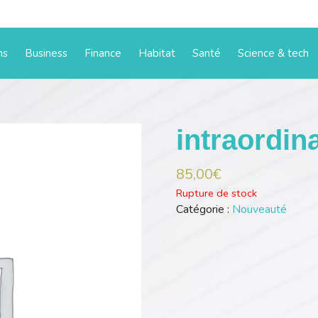
ms
Business
Finance
Habitat
Santé
Science & tech
intraordin
85,00
€
Rupture de stock
Catégorie :
Nouveauté