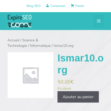
Aller
Blog SEO
Connexion
Panier
au
contenu
Menu
Accueil
/
Science &
Technologie
/
Informatique
/ Ismar10.org
Ismar10.o
rg
50,00
€
En stock
quantité
Ajouter au panier
de
Ismar10.org