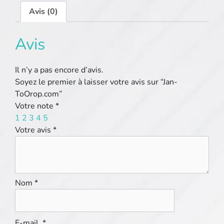
Avis (0)
Avis
Il n’y a pas encore d’avis.
Soyez le premier à laisser votre avis sur “Jan-
ToOrop.com”
Votre note
*
1
2
3
4
5
Votre avis
*
Nom
*
E-mail
*