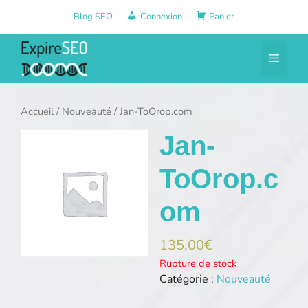
Aller
Blog SEO
Connexion
Panier
au
contenu
Menu
Accueil
/
Nouveauté
/ Jan-ToOrop.com
Jan-
ToOrop.c
om
135,00
€
Rupture de stock
Catégorie :
Nouveauté