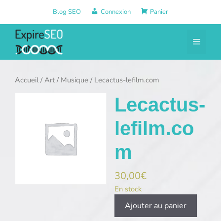
Aller
Blog SEO
Connexion
Panier
au
contenu
Menu
Accueil
/
Art
/
Musique
/ Lecactus-lefilm.com
Lecactus-
lefilm.co
m
30,00
€
En stock
quantité
Ajouter au panier
de