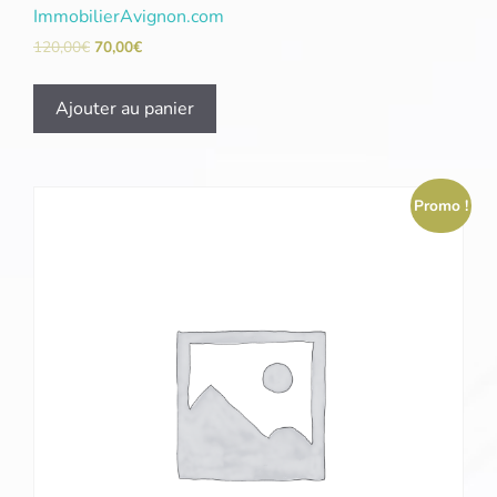
ImmobilierAvignon.com
120,00
€
70,00
€
Ajouter au panier
Promo !