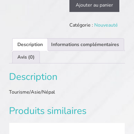
quantité
Ajouter au panier
de
Maison-
culturelledunepal.com
Catégorie :
Nouveauté
Description
Informations complémentaires
Avis (0)
Description
Tourisme/Asie/Népal
Produits similaires