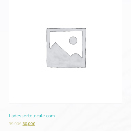
Ladessertelocale.com
99,00
€
30,00
€