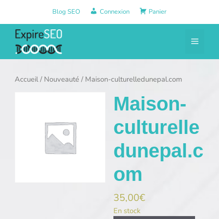
Aller
Blog SEO
Connexion
Panier
au
contenu
Menu
Accueil
/
Nouveauté
/ Maison-culturelledunepal.com
Maison-
culturelle
dunepal.c
om
35,00
€
En stock