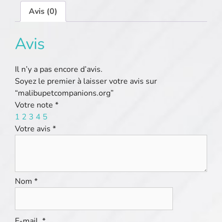
Avis (0)
Avis
Il n’y a pas encore d’avis.
Soyez le premier à laisser votre avis sur
“malibupetcompanions.org”
Votre note
*
1
2
3
4
5
Votre avis
*
Nom
*
E-mail
*