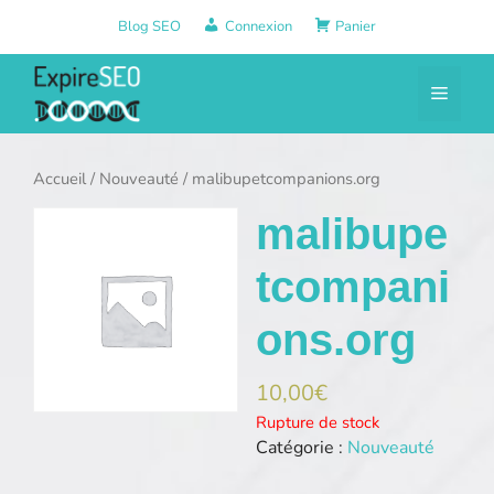
Aller
Blog SEO
Connexion
Panier
au
contenu
Menu
Accueil
/
Nouveauté
/ malibupetcompanions.org
malibupe
tcompani
ons.org
10,00
€
Rupture de stock
Catégorie :
Nouveauté