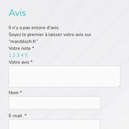
Avis
Il n’y a pas encore d’avis.
Soyez le premier à laisser votre avis sur
“marcbloch.fr”
Votre note
*
1
2
3
4
5
Votre avis
*
Nom
*
E-mail
*