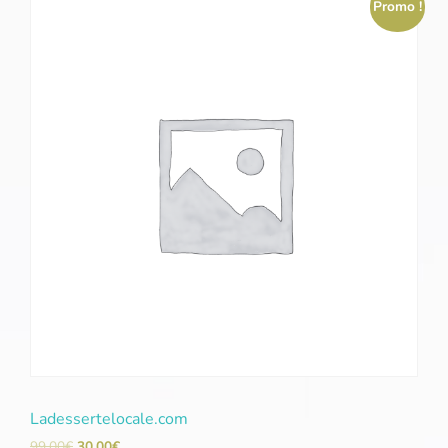
Promo !
Ladessertelocale.com
99,00
€
30,00
€