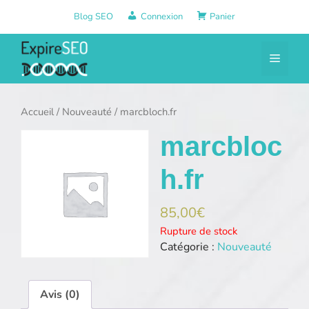
Aller
Blog SEO
Connexion
Panier
au
contenu
Menu
Accueil
/
Nouveauté
/ marcbloch.fr
marcbloc
h.fr
85,00
€
Rupture de stock
Catégorie :
Nouveauté
Avis (0)