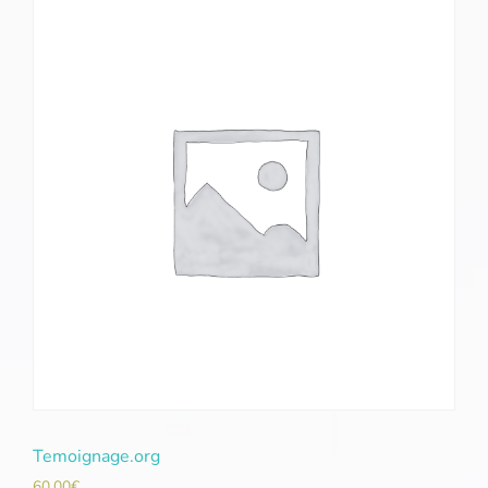
Temoignage.org
60,00
€