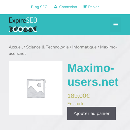
Aller
Blog SEO
Connexion
Panier
au
contenu
Menu
Accueil
/
Science & Technologie
/
Informatique
/ Maximo-
users.net
Maximo-
users.net
189,00
€
En stock
quantité
Ajouter au panier
de
Maximo-