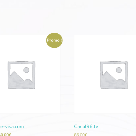
Promo !
de-visa.com
Canal96.tv
50,00
€
86,00
€