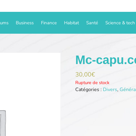
iums
Business
Finance
Habitat
Santé
Science & tech
Mc-capu.
30,00
€
Rupture de stock
Catégories :
Divers
,
Général