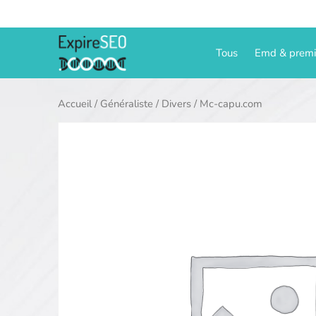
Aller
au
contenu
Tous
Emd & prem
Accueil
/
Généraliste
/
Divers
/ Mc-capu.com