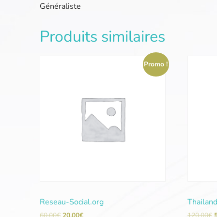
Généraliste
Produits similaires
Promo !
Reseau-Social.org
Thailan
60,00
€
20,00
€
120,00
€