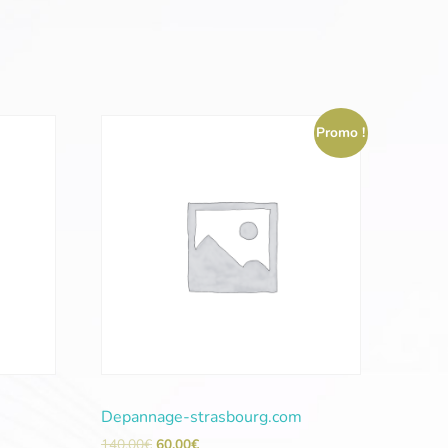
Promo !
Depannage-strasbourg.com
140,00
€
60,00
€