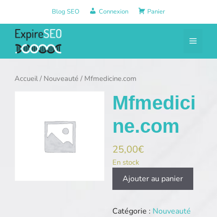
Aller
Blog SEO
Connexion
Panier
au
contenu
Menu
Accueil
/
Nouveauté
/ Mfmedicine.com
Mfmedici
ne.com
25,00
€
En stock
quantité
Ajouter au panier
de
Mfmedicine.com
Catégorie :
Nouveauté