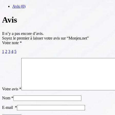
Avis (0)
Avis
Il n’y a pas encore d’avis.
Soyez le premier à laisser votre avis sur “Monjeu.net”
Votre note
*
1
2
3
4
5
Votre avis
*
Nom
*
E-mail
*