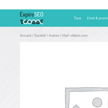
Aller
au
contenu
Tous
Emd & prem
Accueil
/
Société
/
Autres
/ Mpf-villiers.com