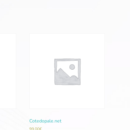
Cotedopale.net
99,00
€