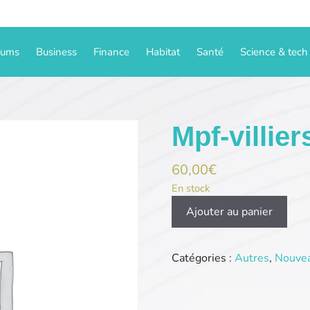
iums
Business
Finance
Habitat
Santé
Science & tech
Mpf-villie
60,00
€
En stock
quantité
Ajouter au panier
de
Mpf-
villiers.com
Catégories :
Autres
,
Nouve