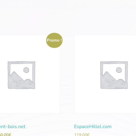
Promo !
ent-bois.net
EspaceHillel.com
60,00
€
119,00
€