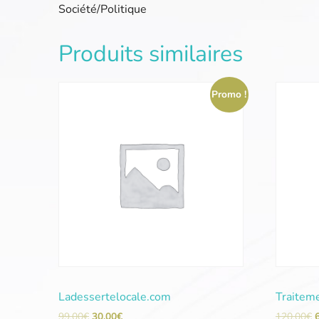
Société/Politique
Produits similaires
Promo !
Ladessertelocale.com
Traitem
99,00
€
30,00
€
120,00
€