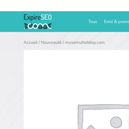
Aller
au
contenu
Tous
Emd & prem
Accueil
/
Nouveauté
/ mysamuiholiday.com