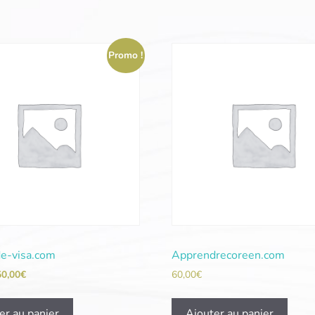
Promo !
de-visa.com
Apprendrecoreen.com
50,00
€
60,00
€
er au panier
Ajouter au panier