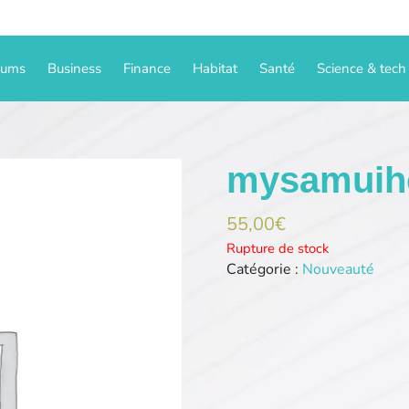
iums
Business
Finance
Habitat
Santé
Science & tech
mysamuih
55,00
€
Rupture de stock
Catégorie :
Nouveauté