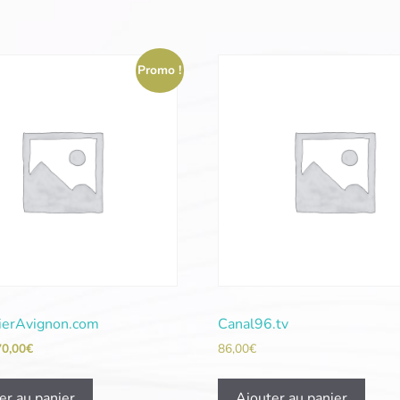
Promo !
ierAvignon.com
Canal96.tv
70,00
€
86,00
€
er au panier
Ajouter au panier