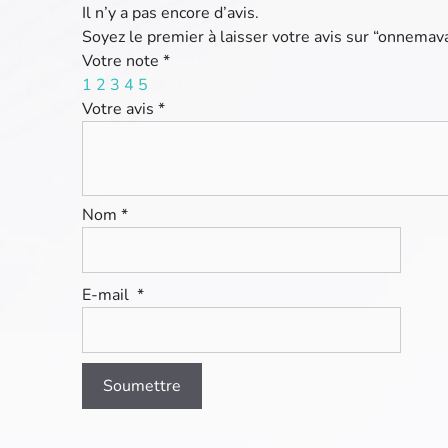
Il n’y a pas encore d’avis.
Soyez le premier à laisser votre avis sur “onnema
Votre note
*
1
2
3
4
5
Votre avis
*
Nom
*
E-mail
*