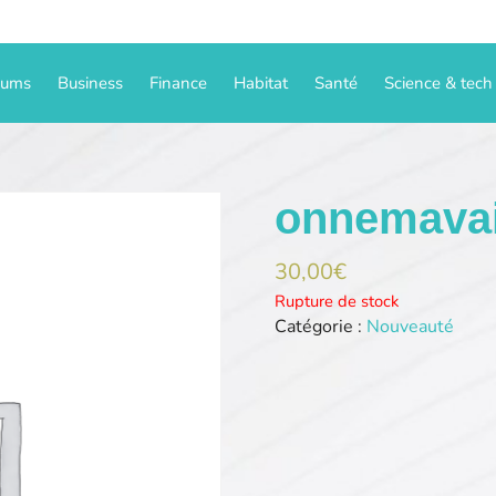
iums
Business
Finance
Habitat
Santé
Science & tech
onnemavai
30,00
€
Rupture de stock
Catégorie :
Nouveauté