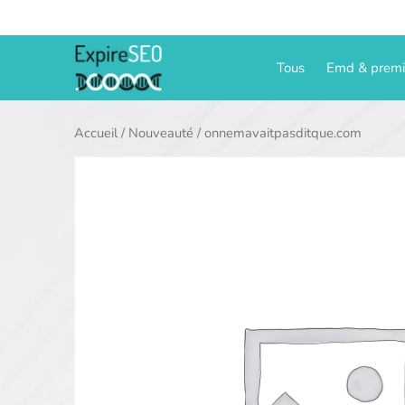
Aller
au
contenu
Tous
Emd & prem
Accueil
/
Nouveauté
/ onnemavaitpasditque.com