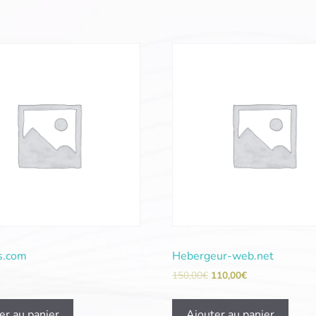
s.com
Hebergeur-web.net
150,00
€
110,00
€
er au panier
Ajouter au panier