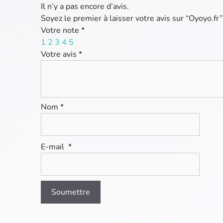
Il n’y a pas encore d’avis.
Soyez le premier à laisser votre avis sur “Oyoyo.fr”
Votre note
*
1
2
3
4
5
Votre avis
*
Nom
*
E-mail
*