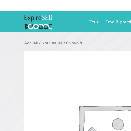
Aller
au
contenu
Tous
Emd & prem
Accueil
/
Nouveauté
/ Oyoyo.fr