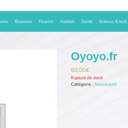
iums
Business
Finance
Habitat
Santé
Science & tech
Oyoyo.fr
60,00
€
Rupture de stock
Catégorie :
Nouveauté