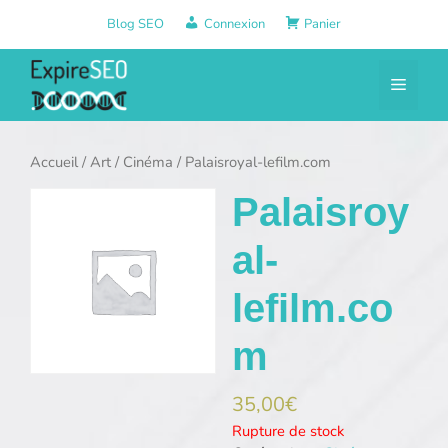
Aller
Blog SEO
Connexion
Panier
au
contenu
Menu
Accueil
/
Art
/
Cinéma
/ Palaisroyal-lefilm.com
Palaisroy
al-
lefilm.co
m
35,00
€
Rupture de stock