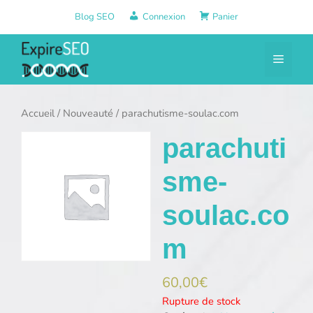
Aller
Blog SEO
Connexion
Panier
au
contenu
Menu
Accueil
/
Nouveauté
/ parachutisme-soulac.com
parachuti
sme-
soulac.co
m
60,00
€
Rupture de stock