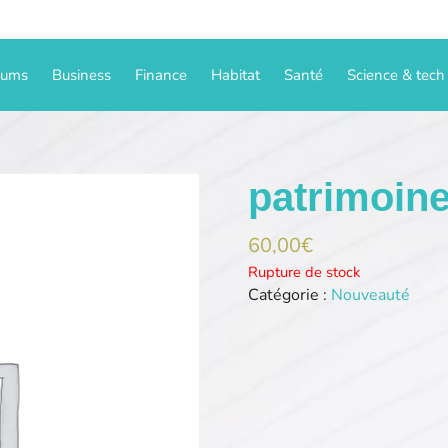
iums
Business
Finance
Habitat
Santé
Science & tech
patrimoine
60,00
€
Rupture de stock
Catégorie :
Nouveauté