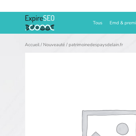
Aller
au
contenu
Tous
Emd & prem
Accueil
/
Nouveauté
/ patrimoinedespaysdelain.fr