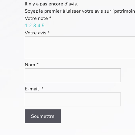
Il n’y a pas encore d’avis.
Soyez le premier à laisser votre avis sur “patrimoi
Votre note
*
1
2
3
4
5
Votre avis
*
Nom
*
E-mail
*