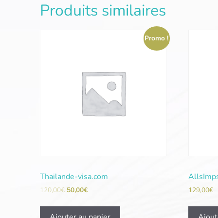
Produits similaires
Promo !
Thailande-visa.com
AllsImp
120,00
€
50,00
€
129,00
€
Ajouter au panier
Ajout